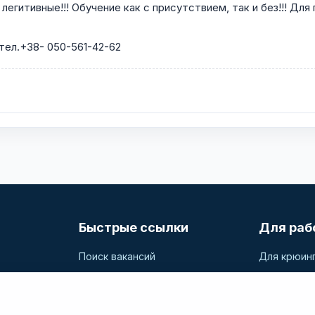
егитивные!!! Обучение как с присутствием, так и без!!! Для
 тел.+38- 050-561-42-62
Быстрые ссылки
Для раб
Поиск вакансий
Для крюин
Компании
Разместит
и
дные
Регистрация
Поиск кан