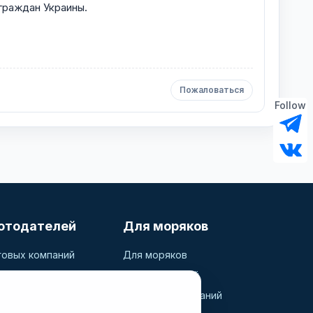
 граждан Украины.
Пожаловаться
Follow
отодателей
Для моряков
говых компаний
Для моряков
ь вакансию
Поиск вакансий
дидатов
Просмотр компаний