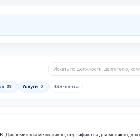
Поиск объявлений
Сортировка
ов
Услуги
RSS-лента
38
0
мирование моряков, сертификаты для моряков, документы