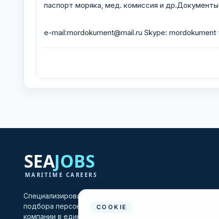
паспорт моряка, мед. комиссия и др.Документы л
e-mail:mordokument@mail.ru Skype: mordokument
Специализированная платформа для морских вакансий 
подбора персонала, объединяющая моряков и судохо
COOKIE
компании в единой профессиональной среде.