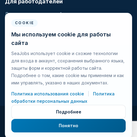
Для работодателей
Для крюинговых компаний
Разместить вакансию
COOKIE
Поиск кандидатов
Мы используем cookie для работы
сайта
Для моряков
SeaJobs использует cookie и схожие технологии
для входа в аккаунт, сохранения выбранного языка,
Для моряков
защиты форм и корректной работы сайта.
Поиск вакансий
Подробнее о том, какие cookie мы применяем и как
Просмотр компаний
ими управлять, указано в наших документах.
Защита от мошенничества
Политика использования cookie
|
Политика
обработки персональных данных
Подробнее
© 2026 Seajobs.ru Все права защищены.
Понятно
Условия использования
Политика конфиденциальности
Политика cookies
Контакты
Обратная связь