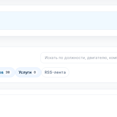
Поиск объявлений
Сортировка
ов
Услуги
RSS-лента
38
0