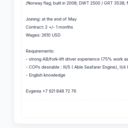
/Norway flag; built in 2008; DWT 2500 / GRT 3538
Joining: at the end of May
Contract: 2 +/- 1 months
Wages: 2610 USD
Requirements:
- strong AB/fork-lift driver experience (75% work a
- COPs desirable : III/5 ( Able Seafarer Engine), II/
- English knowledge
Evgenia +7 921 848 72 76