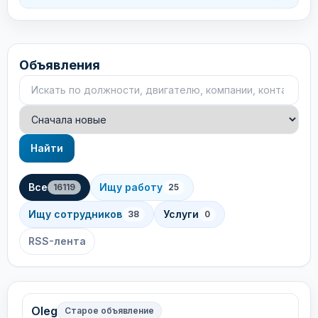
Объявления
Поиск объявлений
Сортировка
Найти
Все
Ищу работу
16119
25
Ищу сотрудников
Услуги
38
0
RSS-лента
Oleg
Старое объявление