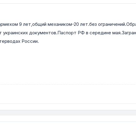
тармехом 9 лет,общий механиком-20 лет.без ограничений.Об
т украинских документов.Паспорт РФ в середине мая.Загра
 терводах России.