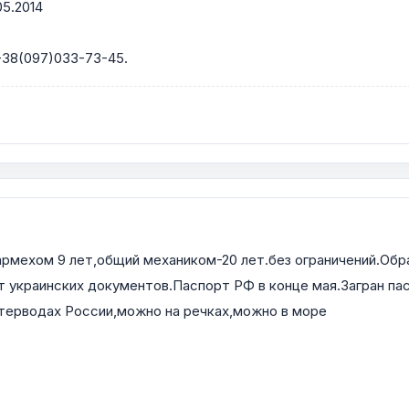
05.2014
+38(097)033-73-45.
тармехом 9 лет,общий механиком-20 лет.без ограничений.Об
т украинских документов.Паспорт РФ в конце мая.Загран п
 терводах России,можно на речках,можно в море