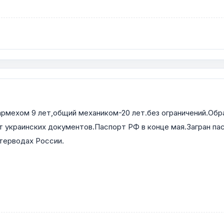
тармехом 9 лет,общий механиком-20 лет.без ограничений.Об
т украинских документов.Паспорт РФ в конце мая.Загран п
 терводах России.