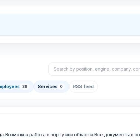
Search announcements
Sort
employees
Services
RSS feed
38
0
ца.Возможна работа в порту или области.Все документы в 