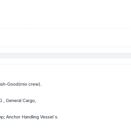
glish-Good(mix crew).
G , General Cargo,
mp; Anchor Handling Vessel`s.